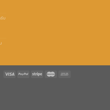
รับ
ม