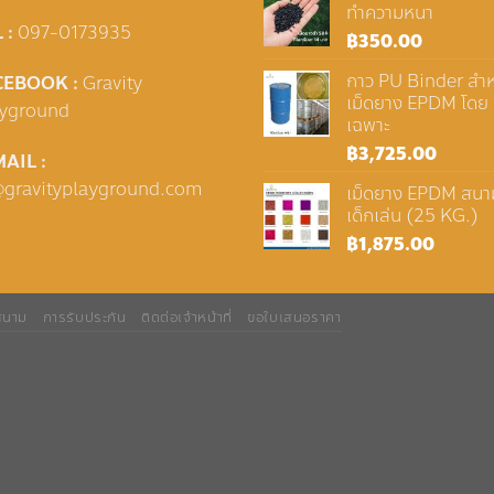
ทำความหนา
 :
097-0173935
฿
350.00
กาว PU Binder สำห
CEBOOK :
Gravity
เม็ดยาง EPDM โดย
ayground
เฉพาะ
฿
3,725.00
AIL :
@gravityplayground.com
เม็ดยาง EPDM สนา
เด็กเล่น (25 KG.)
฿
1,875.00
นสนาม
การรับประกัน
ติดต่อเจ้าหน้าที่
ขอใบเสนอราคา