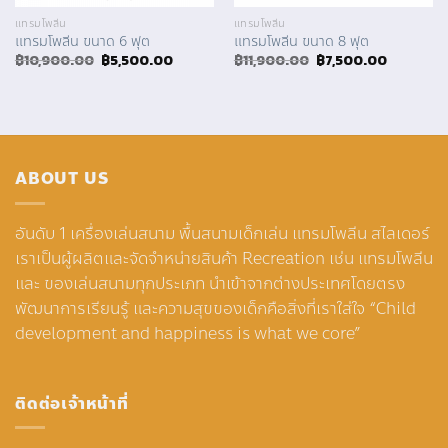
แทรมโพลีน
แทรมโพลีน
แทรมโพลีน ขนาด 6 ฟุต
แทรมโพลีน ขนาด 8 ฟุต
Original
Current
Original
Current
฿
10,900.00
฿
5,500.00
฿
11,900.00
฿
7,500.00
price
price
price
price
was:
is:
was:
is:
฿10,900.00.
฿5,500.00.
฿11,900.00.
฿7,500.0
ABOUT US
อันดับ 1 เครื่องเล่นสนาม พื้นสนามเด็กเล่น แทรมโพลีน สไลเดอร์
เราเป็นผู้ผลิตและจัดจำหน่ายสินค้า Recreation เช่น แทรมโพลีน
และ ของเล่นสนามทุกประเภท นำเข้าจากต่างประเทศโดยตรง
พัฒนาการเรียนรู้ และความสุขของเด็กคือสิ่งที่เราใส่ใจ “Child
development and happiness is what we core”
ติดต่อเจ้าหน้าที่