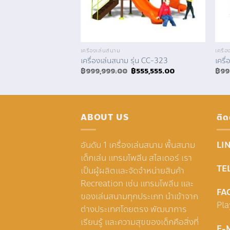
เครื่องเล่นสนาม
เครื่
เครื่องเล่นสนาม รุ่น CC-323
เครื
Original
Current
฿
999,999.00
฿
555,555.00
฿
99
price
price
was:
is:
฿999,999.00.
฿555,555.00.
ABOUT US
ติด
อันดับ 1 เครื่องเล่นสนาม พื้นสนาม
LIN
เด็กเล่น แทรมโพลีน สไลเดอร์ เรา
TEL
เป็นผู้ผลิตและจัดจำหน่ายสินค้า
Recreation เช่น แทรมโพลีน และ
FA
ของเล่นสนามทุกประเภท นำเข้าจาก
Pl
ต่างประเทศโดยตรง พัฒนาการ
เรียนรู้ และความสุขของเด็กคือสิ่งที่
E-M