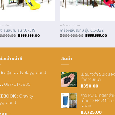
องเล่นสนาม
เครื่องเล่นสนาม
่องเล่นสนาม รุ่น CC-319
เครื่องเล่นสนาม รุ่น CC-322
Original
Current
Original
Cur
9,999.00
฿
555,555.00
฿
999,999.00
฿
555,555.00
price
price
price
pric
was:
is:
was:
is:
฿999,999.00.
฿555,555.00.
฿999,999.00.
฿555
ต่อเจ้าหน้าที่
สินค้า
E :
@gravityplayground
เม็ดยางดำ SBR รอง
ทำความหนา
 :
097-0173935
฿
350.00
กาว PU Binder สำห
CEBOOK :
Gravity
เม็ดยาง EPDM โดย
ayground
เฉพาะ
฿
3,725.00
AIL :