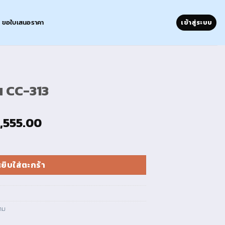
ขอใบเสนอราคา
เข้าสู่ระบบ
่น CC-313
inal
Current
,555.00
e
price
ชิ้น
is:
9,999.00.
฿555,555.00.
ยิบใส่ตะกร้า
าม