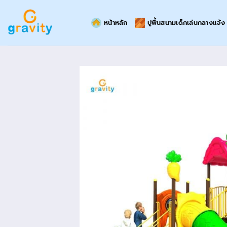
Skip
to
หน้าหลัก
ปูพื้นสนามเด็กเล่นกลางแจ้ง
content