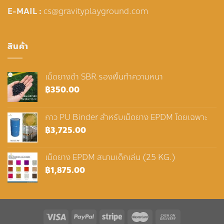
E-MAIL :
cs@gravityplayground.com
สินค้า
เม็ดยางดำ SBR รองพื้นทำความหนา
฿
350.00
กาว PU Binder สำหรับเม็ดยาง EPDM โดยเฉพาะ
฿
3,725.00
เม็ดยาง EPDM สนามเด็กเล่น (25 KG.)
฿
1,875.00